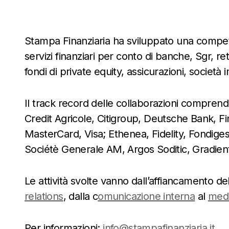
Stampa Finanziaria ha sviluppato una compet
servizi finanziari per conto di banche, Sgr, re
fondi di private equity, assicurazioni, società 
Il track record delle collaborazioni comprende
Credit Agricole, Citigroup, Deutsche Bank, 
MasterCard, Visa; Ethenea, Fidelity, Fondiges
Sociétè Generale AM, Argos Soditic, Gradient
Le attività svolte vanno dall’affiancamento de
relations
, dalla c
omunicazione interna
al
medi
Per informazioni:
info@stampafinanziaria.it