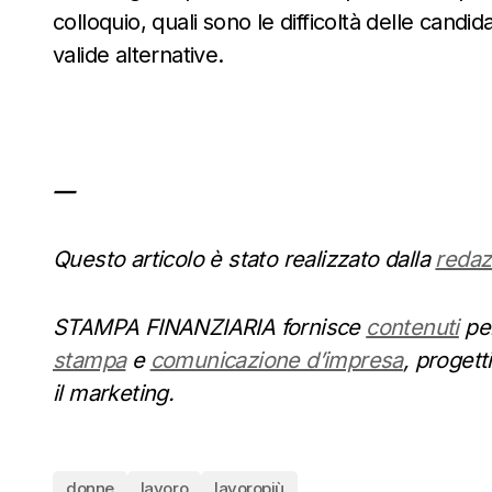
colloquio, quali sono le difficoltà delle candid
valide alternative.
—
Questo articolo è stato realizzato dalla
redaz
STAMPA FINANZIARIA fornisce
contenuti
per
stampa
e
comunicazione d’impresa
, progett
il marketing.
donne
lavoro
lavoropiù