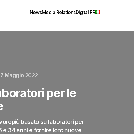
News
Media Relations
Digital PR
17 Maggio 2022
aboratori per le
e
voropiù basato su laboratori per
5 e 34 anni e fornire loro nuove